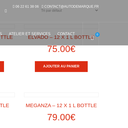
06 22 61 38 06
CONTACT@AUTODEMARQUE.FR
S
ATELIER ET SERVICES
CONTACT
0
OTTLE
ELVADO – 12 X 1 L BOTTLE
75.00
€
AJOUTER AU PANIER
TTLE
MEGANZA – 12 X 1 L BOTTLE
79.00
€