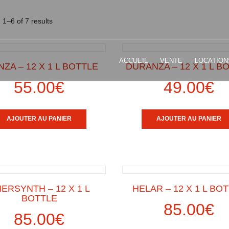
1–6 of 7 results
ACCUEIL
VENTE
LOCATION
NZA – 12 X 1 L BOTTLE
DURANZA – 12 X 1 L B
55.00
€
49.00
€
AJOUTER AU PANIER
AJOUTER AU PANIER
ERSYNTH – 12 X 1 L
HELAR – 12 X 1 L BO
BOTTLE
85.00
€
85.00
€