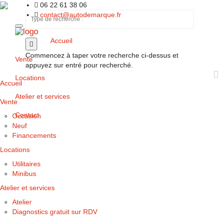
06 22 61 38 06
contact@autodemarque.fr
Accueil
Commencez à taper votre recherche ci-dessus et
Vente
appuyez sur entré pour recherché.
Locations
Accueil
Atelier et services
Vente
Contact
Occasion
Neuf
Financements
Locations
Utilitaires
Minibus
Atelier et services
Atelier
Diagnostics gratuit sur RDV